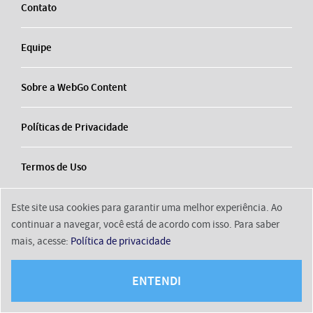
Contato
Equipe
Sobre a WebGo Content
Políticas de Privacidade
Termos de Uso
Este site usa cookies para garantir uma melhor experiência. Ao
continuar a navegar, você está de acordo com isso. Para saber
mais, acesse:
Política de privacidade
2026 © NoDetalhe
Conheça o NoDetalhe
Contato
Equipe
ENTENDI
Sobre a WebGo Content
Políticas de Privacidade
Termos de Uso