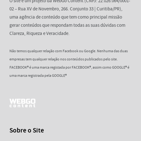
O site é um projeto da WebGo Content (CNPJ: 22.026.064/0001-
02 – Rua XV de Novembro, 266. Conjunto 33 | Curitiba/PR),
uma agência de conteúdo que tem como principal missão
gerar conteúdos que respondam todas as suas dúvidas com
Clareza, Riqueza e Veracidade.
Não temos qualquer relação com Facebook ou Google. Nenhuma das duas
empresas tem qualquer relação nos conteúdos publicados pelo site.
FACEBOOK® é uma marca registada por FACEBOOK®, assim como GOOGLE® é
uma marca registrada pela GOOGLE®
Sobre o Site