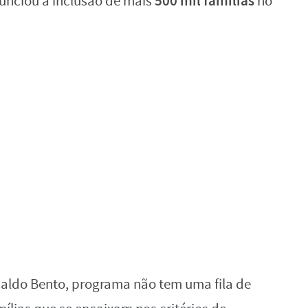
500 mil famílias
nunciou a inclusão de mais
no
aldo Bento, programa não tem uma fila de