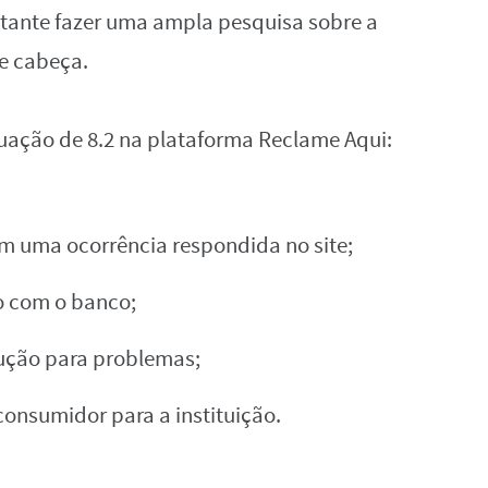
tante‌ ‌fazer‌ ‌uma‌ ampla‌ ‌pesquisa‌ ‌sobre‌ ‌a‌
e‌ ‌cabeça.‌ ‌
uação‌ ‌de‌ ‌8.2‌ ‌na‌ ‌plataforma‌ ‌Reclame‌ ‌Aqui:‌ ‌
 ‌uma‌ ‌ocorrência‌ ‌respondida‌ ‌no‌ ‌site;‌
 ‌com‌ ‌o‌ ‌banco;‌
lução‌ ‌para‌ ‌problemas;‌
 ‌consumidor‌ ‌para‌ ‌a‌ ‌instituição.‌ ‌ ‌