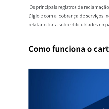
Os‌ ‌principais‌ ‌registros‌ ‌de‌ ‌reclamação‌ 
‌Digio‌ ‌e‌ ‌com‌ ‌a‌ cobrança‌ ‌de‌ ‌serviços
‌relatado‌ ‌trata‌ ‌sobre‌ ‌dificuldades‌ ‌no‌ pa
Como‌ ‌funciona‌ ‌o‌ ‌cartão‌