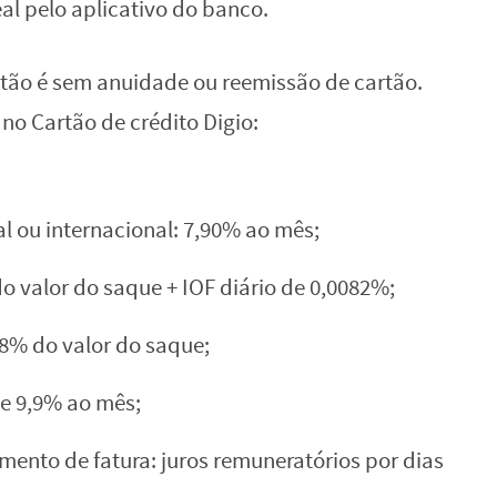
‌ ‌pelo‌ ‌aplicativo‌ ‌do‌ ‌banco.‌ ‌ ‌
‌cartão‌ é sem anuidade‌ ‌ou‌ ‌reemissão‌ ‌de‌ ‌cartão.‌
 ‌no‌ ‌Cartão‌ de crédito ‌Digio:‌
l‌ ‌ou‌ ‌internacional:‌ ‌7,90%‌ ‌ao‌ ‌mês;‌
‌ ‌valor‌ ‌do‌ ‌saque‌ ‌+‌ ‌IOF‌ ‌diário‌ ‌de‌ ‌0,0082%;
%‌ ‌do‌ ‌valor‌ ‌do‌ ‌saque;‌
‌ ‌9,9%‌ ‌ao‌ ‌mês;‌
ento‌ ‌de‌ ‌fatura:‌ ‌juros‌ ‌remuneratórios‌ ‌por‌ ‌dias‌