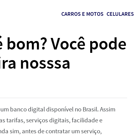
CARROS E MOTOS
CELULARES
é‌ ‌bom?‌ ‌Você‌ ‌pode‌
ra‌ ‌nosssa‌
‌um‌ ‌banco‌ ‌digital‌ ‌disponível‌ ‌no‌ ‌Brasil.‌ ‌Assim‌
s‌ ‌tarifas,‌ ‌serviços‌ ‌digitais,‌ ‌facilidade‌ ‌e‌
a‌ ‌sim,‌ ‌antes‌ ‌de‌ ‌contratar‌ ‌um‌ ‌serviço,‌