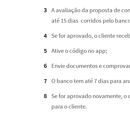
A‌ ‌avaliação‌ ‌da‌ ‌proposta‌ ‌de‌ ‌cont
‌até‌ ‌15‌ ‌dias‌ corridos‌ ‌pelo‌ ‌banco‌
Se‌ ‌for‌ ‌aprovado,‌ ‌o‌ ‌cliente‌ ‌rece
Ative‌ ‌o‌ ‌código‌ ‌no‌ ‌app;‌ ‌
Envie‌ ‌documentos‌ ‌e‌ ‌comprovante‌ 
O‌ ‌banco‌ ‌tem‌ ‌até‌ ‌7‌ ‌dias‌ ‌para‌ ‌
Se‌ ‌for‌ ‌aprovado‌ ‌novamente,‌ ‌o‌ ‌ca
‌para‌ ‌o‌ cliente.‌ ‌ ‌