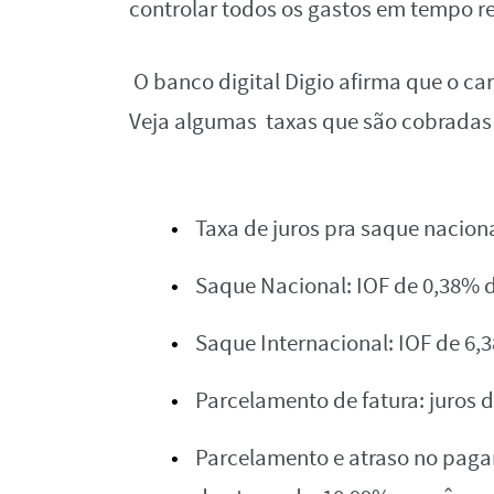
‌controlar‌ ‌todos‌ ‌os‌ ‌gastos‌ ‌em‌ tempo‌ ‌real
‌
O‌ ‌banco‌ ‌digital‌ ‌Digio‌ ‌afirma‌ ‌que‌ ‌o‌ 
‌Veja‌ ‌algumas‌ taxas‌ ‌que‌ ‌são‌ ‌cobradas‌
Taxa‌ ‌de‌ ‌juros‌ ‌pra‌ ‌saque‌ ‌naciona
Saque‌ ‌Nacional:‌ ‌IOF‌ ‌de‌ ‌0,38%‌ ‌do
Saque‌ ‌Internacional:‌ ‌IOF‌ ‌de‌ ‌6,38
Parcelamento‌ ‌de‌ ‌fatura:‌ ‌juros‌ ‌de
Parcelamento‌ ‌e‌ ‌atraso‌ ‌no‌ ‌pagam