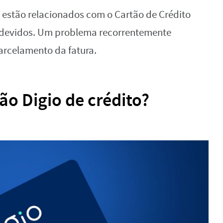
‌estão‌ ‌relacionados‌ ‌com‌ ‌o‌ ‌Cartão‌ ‌de‌ ‌Crédito‌
‌ ‌indevidos.‌ ‌Um‌ ‌problema‌ ‌recorrentemente‌
rcelamento‌ ‌da‌ ‌fatura.‌ ‌ ‌
 ‌Digio‌ ‌de‌ ‌crédito?‌ ‌ ‌