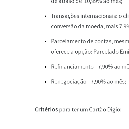
‌de‌ ‌atraso‌ ‌de‌ 10,99%‌ ‌ao‌ ‌mês;‌
Transações‌ ‌internacionais:‌ ‌o‌ ‌clien
‌conversão‌ ‌da‌ moeda,‌ ‌mais‌ ‌7,9%‌ ‌
Parcelamento‌ ‌de‌ ‌contas,‌ ‌mesmo
‌oferece‌ ‌a‌ ‌opção: Parcelado‌ ‌Emiss
Refinanciamento‌ ‌-‌ ‌7,90%‌ ‌ao‌ ‌mê
Renegociação‌ ‌-‌ ‌7,90%‌ ‌ao‌ ‌mês;‌ ‌
Critérios‌
‌para‌ ‌ter‌ ‌um‌ ‌Cartão‌ ‌Digio:‌