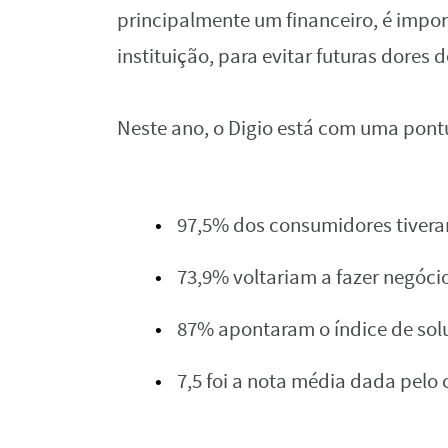
‌principalmente‌ ‌um‌ ‌financeiro,‌ ‌é‌ ‌impor
‌instituição,‌ ‌para‌ ‌evitar‌ ‌futuras‌ ‌dores‌ ‌d
‌
Neste‌ ‌ano,‌ ‌o‌ ‌Digio‌ ‌está ‌com‌ ‌uma‌ ‌pont
97,5%‌ ‌dos‌ ‌consumidores‌ ‌tiveram‌
73,9%‌ ‌voltariam‌ ‌a‌ ‌fazer‌ ‌negócio‌
87%‌ ‌apontaram‌ ‌o‌ ‌índice‌ ‌de‌ ‌so
7,5‌ ‌foi‌ ‌a‌ ‌nota‌ ‌média‌ ‌dada‌ ‌pelo‌