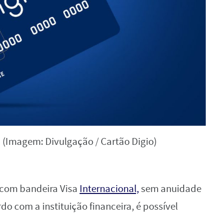
. (Imagem: Divulgação / Cartão Digio)
 ‌com‌ ‌bandeira‌ ‌Visa‌ ‌
Internacional,‌
‌sem‌ ‌anuidade‌
rdo‌ ‌com‌ ‌a‌ ‌instituição‌ ‌financeira,‌ ‌é‌ ‌possível‌