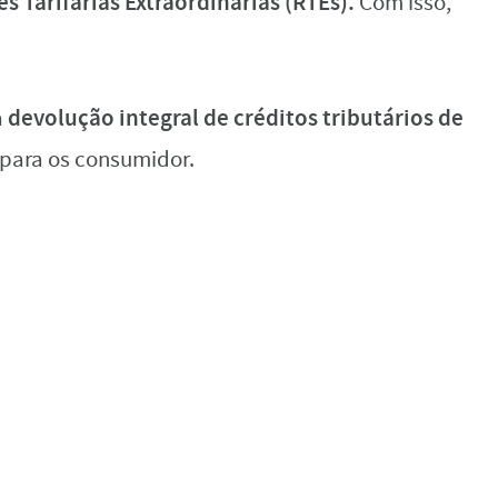
s Tarifárias Extraordinárias (RTEs).
Com isso,
devolução integral de créditos tributários de
a
para os consumidor.