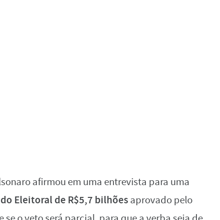
Bolsonaro afirmou em uma entrevista para uma
do Eleitoral de R$5,7 bilhões
aprovado pelo
 se o veto será parcial, para que a verba seja de