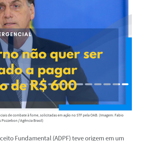
ciais de combate à fome, solicitadas em ação no STF pela OAB. (Imagem: Fabio
 Pozzebon / Agência Brasil)
ceito Fundamental (ADPF) teve origem em um