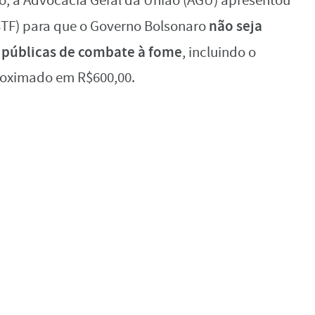
bro, a Advocacia Geral da União (AGU) apresentou
não seja
STF) para que o Governo Bolsonaro
s públicas de combate à fome
, incluindo o
roximado em R$600,00.