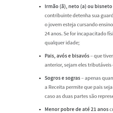
Irmão (ã), neto (a) ou bisneto 
contribuinte detenha sua guarda
o jovem esteja cursando ensino
24 anos. Se for incapacitado fí
qualquer idade;
Pais, avós e bisavós
– que tive
anterior, sejam eles tributáveis
Sogros e sogras
– apenas quan
a Receita permite que pais sej
caso as duas partes são repres
Menor pobre de até 21 anos
cr