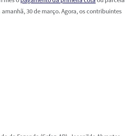
m mês o
pagamento da primeira cota
ou parcela
a amanhã, 30 de março. Agora, os contribuintes