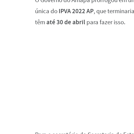
O Governo do Amapá prorrogou em u
IPVA 2022 AP
única do
, que terminari
até 30 de abril
têm
para fazer isso.