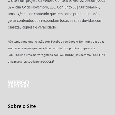
O site é um projeto da WebGo Content (CNPJ: 22.026.064/0001-
02 – Rua XV de Novembro, 266. Conjunto 33 | Curitiba/PR),
uma agência de conteúdo que tem como principal missão
gerar conteúdos que respondam todas as suas dúvidas com
Clareza, Riqueza e Veracidade.
Não temos qualquer relação com Facebook ou Google. Nenhuma das duas
empresas tem qualquer relação nos conteúdos publicados pelo site.
FACEBOOK® é uma marca registada por FACEBOOK®, assim como GOOGLE® é
uma marca registrada pela GOOGLE®
Sobre o Site