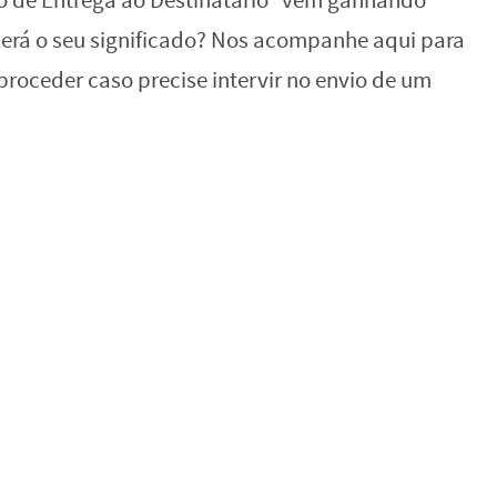
o de Entrega ao Destinatário” vem ganhando
será o seu significado? Nos acompanhe aqui para
roceder caso precise intervir no envio de um