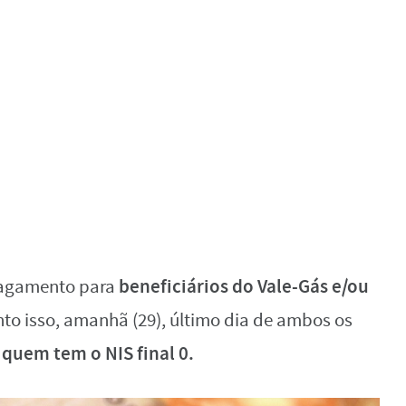
beneficiários do Vale-Gás e/ou
e pagamento para
to isso, amanhã (29), último dia de ambos os
e quem tem o NIS final 0.