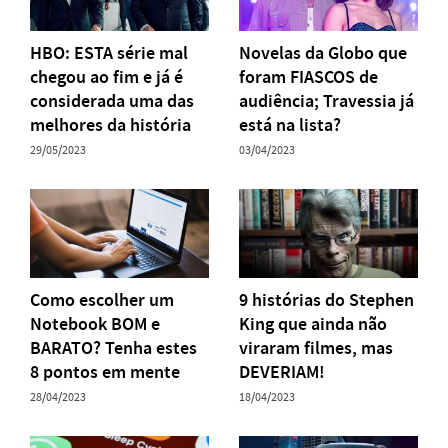
HBO: ESTA série mal
Novelas da Globo que
chegou ao fim e já é
foram FIASCOS de
considerada uma das
audiência; Travessia já
melhores da história
está na lista?
29/05/2023
03/04/2023
Como escolher um
9 histórias do Stephen
Notebook BOM e
King que ainda não
BARATO? Tenha estes
viraram filmes, mas
8 pontos em mente
DEVERIAM!
28/04/2023
18/04/2023