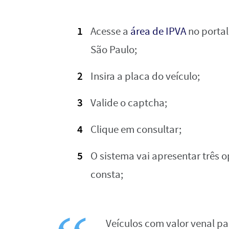
Acesse a
área de IPVA
no porta
São Paulo;
Insira a placa do veículo;
Valide o captcha;
Clique em consultar;
O sistema vai apresentar três 
consta;
Veículos com valor venal par