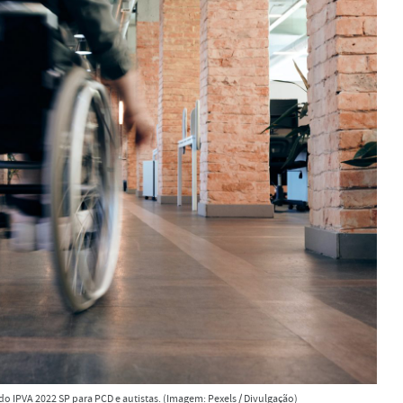
 do IPVA 2022 SP para PCD e autistas. (Imagem: Pexels / Divulgação)