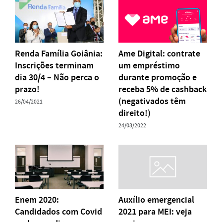
Renda Família Goiânia:
Ame Digital: contrate
Inscrições terminam
um empréstimo
dia 30/4 – Não perca o
durante promoção e
prazo!
receba 5% de cashback
(negativados têm
26/04/2021
direito!)
24/03/2022
Enem 2020:
Auxílio emergencial
Candidados com Covid
2021 para MEI: veja