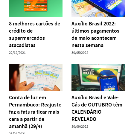
8 melhores cartões de
Auxílio Brasil 2022:
crédito de
últimos pagamentos
supermercados
de maio acontecem
atacadistas
nesta semana
22/12/2021
30/05/2022
Conta de luz em
Auxílio Brasil e Vale-
Pernambuco: Reajuste
Gás de OUTUBRO têm
faz a fatura ficar mais
CALENDÁRIO
cara a partir de
REVELADO
amanhã (29/4)
30/09/2022
28/04/2021