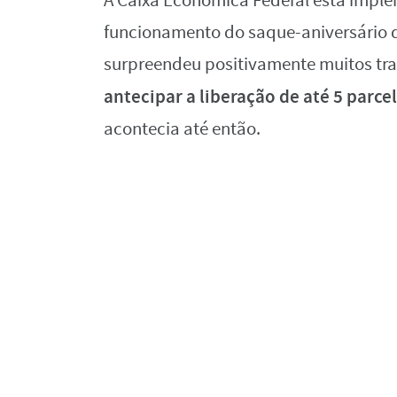
A Caixa Econômica Federal está imp
funcionamento do saque-aniversário d
surpreendeu positivamente muitos tra
antecipar a liberação de até 5 parce
acontecia até então.