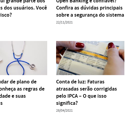
lui grande parte dos
Open Banking é confiável?
os dos usuários. Você
Confira as dúvidas principais
risco?
sobre a segurança do sistema
22/11/2021
ar de plano de
Conta de luz: Faturas
onheça as regras de
atrasadas serão corrigidas
idade e suas
pelo IPCA – O que isso
ns
significa?
28/04/2021