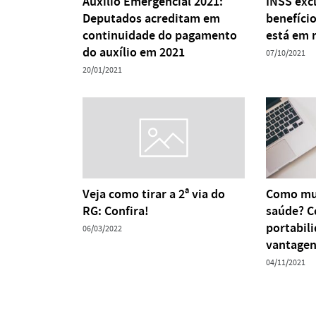
Auxílio Emergencial 2021:
INSS exc
Deputados acreditam em
benefíci
continuidade do pagamento
está em 
do auxílio em 2021
07/10/2021
20/01/2021
Veja como tirar a 2ª via do
Como mud
RG: Confira!
saúde? C
portabil
06/03/2022
vantage
04/11/2021