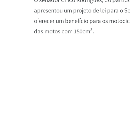
O senador Chico Rodrigues, do partid
apresentou um projeto de lei para o S
oferecer um benefício para os motocic
das motos com 150cm³.